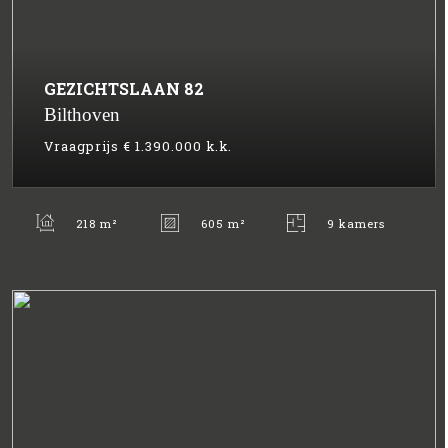
GEZICHTSLAAN
82
Bilthoven
Vraagprijs
€ 1.390.000
k.k.
218 m²
605 m²
9 kamers