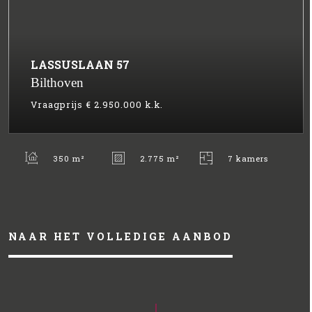
LASSUSLAAN
57
Bilthoven
Vraagprijs
€ 2.950.000
k.k.
350 m²
2.775 m²
7 kamers
NAAR HET VOLLEDIGE AANBOD