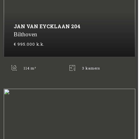
JAN VAN EYCKLAAN
204
Bilthoven
€ 995.000
k.k.
114 m²
3 kamers