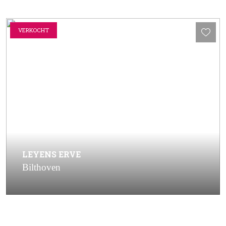
VERKOCHT
LEYENS ERVE
Bilthoven