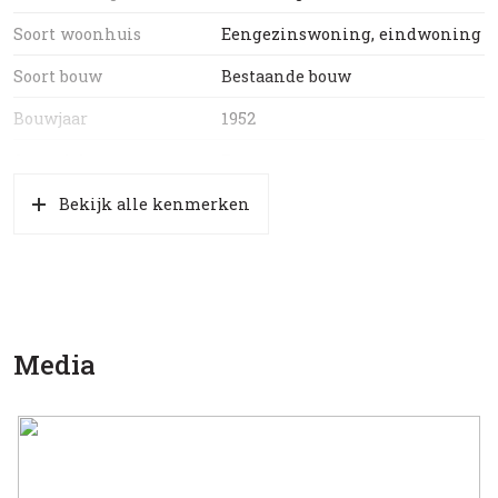
Aanvaarding in overleg, kan desgewenst snel.
Soort woonhuis
Eengezinswoning, eindwoning
Soort bouw
Bestaande bouw
Bouwjaar
1952
Soort dak
Pannen
Bekijk alle kenmerken
Oppervlakten en inhoud
Wonen
118 m²
Gebouwgebonden Buitenruimte
2 m²
Media
Perceel
239 m²
Inhoud
444 m³
Indeling