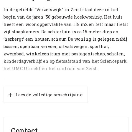
In de geliefde “Verzetswijk” in Zeist staat deze in het
begin van de jaren ’50 gebouwde hoekwoning. Het huis
heeft een woonoppervlakte van 118 m2 en telt maar liefst
vijf slaapkamers. De achtertuin is ca 15 meter diep en
‘herbergt’ een houten schuur. De woning is gelegen nabij
bossen, openbaar vervoer, uitvalswegen, sporthal,
zwembad, winkelcentrum met postagentschap, scholen,
kinderdagverblijf en op fietsafstand van het Sciencepark,
het UMC Utrecht en het centrum van Zeist.
Indeling
Entree, hal, toilet, toegang tot keuken en woonkamer. De
Lees de volledige omschrijving
gesloten keuken is eenvoudig ingericht en grenst direct
aan de bijkeuken die toegang geeft tot de achtertuin. De
woonkamer is ‘verdeeld’ in een zit- en eetkamer; vanuit
deze eetkamer is – middels een schuifpui – de
achtertuin bereikbaar.
Contact