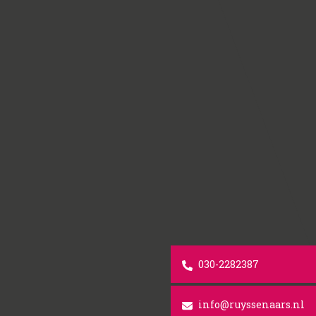
030-2282387
info@ruyssenaars.nl