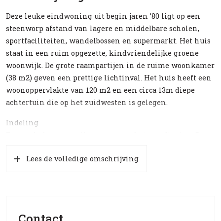
Deze leuke eindwoning uit begin jaren ’80 ligt op een
steenworp afstand van lagere en middelbare scholen,
sportfaciliteiten, wandelbossen en supermarkt. Het huis
staat in een ruim opgezette, kindvriendelijke groene
woonwijk. De grote raampartijen in de ruime woonkamer
(38 m2) geven een prettige lichtinval. Het huis heeft een
woonoppervlakte van 120 m2 en een circa 13m diepe
achtertuin die op het zuidwesten is gelegen.
Indeling
Entree, hal, gastentoilet, trap naar de 1e verdieping. De
woonkamer is voorzien van een plavuizenvloer, (op hout
Lees de volledige omschrijving
gestookte) open haard en dubbele openslaande deuren
naar het terras c.q. de achtertuin. De keuken staat in een
rechtstreekse verbinding met de woonkamer en beschikt
over een granieten werkblad, diverse apparatuur zoals
een vaatwasser, 5 pits-gaskooktoestel, koelkast,
Contact