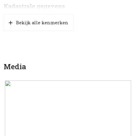
Kadastrale gegevens
Perceelnaam
De Bilt F 2399
Bekijk alle kenmerken
Eigendomssituatie
Volle eigendom
Perceel
BIL01-F-2399
Media