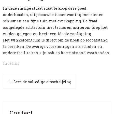
In deze rustige straat staat te koop deze goed
onderhouden, uitgebouwde tussenwoning met stenen
schuur en een fijne tuin met overkapping. De fraai
aangelegde achtertuin met terras en achterom is op het
zuiden gelegen en heeft een ideale zonligging.
Het winkelcentrum is direct om de hoek op loopafstand
te bereiken. De overige voorzieningen als scholen en
andere faciliteiten zijn ook op korte afstand voorhanden.
Indeling:
Begane grond:
Entree, hal met meterkast, toilet (met fontein) en
Lees de volledige omschrijving
trapopgang, tuingerichte, uitgebouwde en lichte
woonkamer / eetkamer met openslaande deuren naar de
achtertuin. De open keuken is aan de voorzijde gesitueerd
met diverse inbouwapparatuur.
Contact