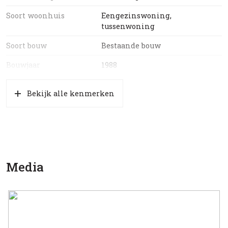
Soort woonhuis
Eengezinswoning,
tussenwoning
Soort bouw
Bestaande bouw
Bouwjaar
1988
Soort dak
Pannen
Bekijk alle kenmerken
Oppervlakten en inhoud
Wonen
118 m²
Externe bergruimte
15 m²
Media
Perceel
174 m²
Inhoud
397 m³
Indeling