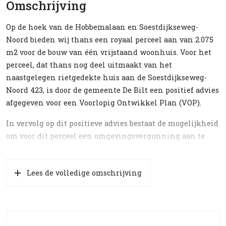
Omschrijving
Op de hoek van de Hobbemalaan en Soestdijkseweg-
Noord bieden wij thans een royaal perceel aan van 2.075
m2 voor de bouw van één vrijstaand woonhuis. Voor het
perceel, dat thans nog deel uitmaakt van het
naastgelegen rietgedekte huis aan de Soestdijkseweg-
Noord 423, is door de gemeente De Bilt een positief advies
afgegeven voor een Voorlopig Ontwikkel Plan (VOP).
In vervolg op dit positieve advies bestaat de mogelijkheid
om voor dit perceel een omgevingsvergunning aan te
vragen.
Op basis van het bestemmingsplan Bilthoven Noord 2013
Lees de volledige omschrijving
“Enkelbestemming Wonen 5″ wordt de mogelijkheid
geboden één vrijstaande woning te bouwen waarbij geldt:
– Breedte bouwvlak aan de voorzijde circa 14,1 m
(achterzijde 11,3, diepte 30m)