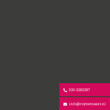
030-2282387
info@ruyssenaars.nl