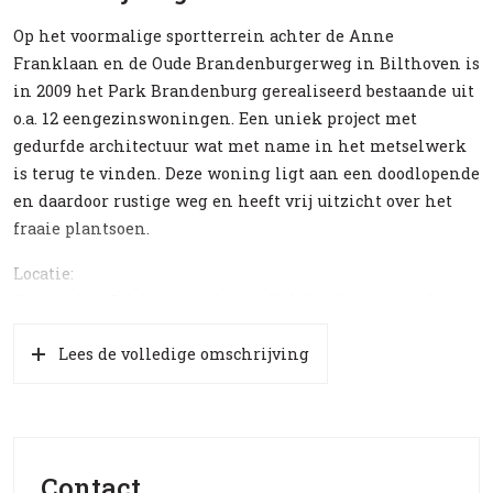
Op het voormalige sportterrein achter de Anne
Franklaan en de Oude Brandenburgerweg in Bilthoven is
in 2009 het Park Brandenburg gerealiseerd bestaande uit
o.a. 12 eengezinswoningen. Een uniek project met
gedurfde architectuur wat met name in het metselwerk
is terug te vinden. Deze woning ligt aan een doodlopende
en daardoor rustige weg en heeft vrij uitzicht over het
fraaie plantsoen.
Locatie:
Centraal in Bilthoven gelegen dichtbij de uitgestrekte
bossen, centrum van Bilthoven, station en met de
Lees de volledige omschrijving
supermarkt en sportschool direct om de hoek. Ook zijn
het centrum van Utrecht en de Uithof op fietsafstand
bereikbaar.
Indeling:
Contact
Begane grond: