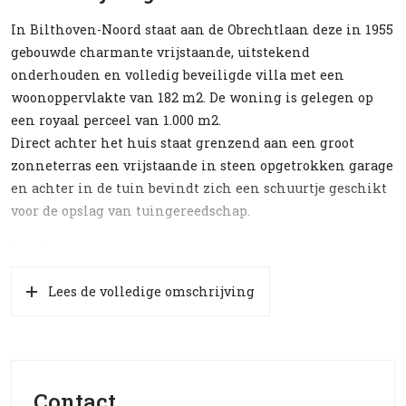
In Bilthoven-Noord staat aan de Obrechtlaan deze in 1955
gebouwde charmante vrijstaande, uitstekend
onderhouden en volledig beveiligde villa met een
woonoppervlakte van 182 m2. De woning is gelegen op
een royaal perceel van 1.000 m2.
Direct achter het huis staat grenzend aan een groot
zonneterras een vrijstaande in steen opgetrokken garage
en achter in de tuin bevindt zich een schuurtje geschikt
voor de opslag van tuingereedschap.
Indeling:
Entree, hal, gastentoilet, toegang tot zeer ruime
Lees de volledige omschrijving
woonkamer die is voorzien van een mooie Frans
eikenhouten vloer, open haard en – aan zowel de zij- als
achterkant – dubbele deuren naar de tuin c.q. het terras.
De open keuken is voorzien van (zeer recent vervangen)
apparatuur, w.o. een oven, 5-pits gaskooktoestel en
Contact