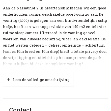
Aan de Nassauhof 2 in Maartensdijk bieden wij een goed
onderhouden, ruime, geschakelde poortwoning aan. De
woning (2000) is gelegen aan een kindvriendelijk, rustig
hofje, heeft een woonoppervlakte van 140 m2 en telt vier
ruime slaapkamers. Uiteraard is de woning geheel
voorzien van dubbele beglazing, vloer- en dakisolatie. De
op het westen gelegen – geheel omheinde – achtertuin
(van ca 10m breed en 10m diep) biedt u totale privacy door
de vrije ligging en uitzicht op het aangrenzende park.
Komt u kijken bij deze instapklare woning?
Indeling
Lees de volledige omschrijving
Entree, hal met toegang tot toilet en meterkast, trap naar
de 1e verdieping. Ruime L-vormige woonkamer met open
keuken die is voorzien van diverse inbouwapparatuur
waaronder een vaatwasser, combi-oven en inductie-
kookplaat. Aan de keuken grenst een ruime bijkeuken
Contact