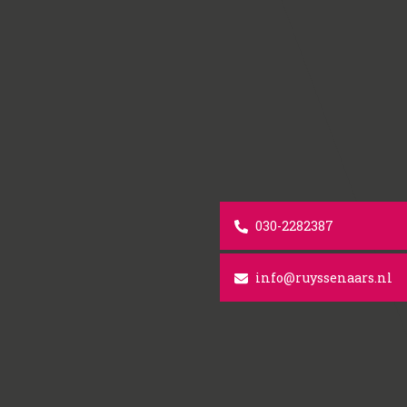
030-2282387
info@ruyssenaars.nl