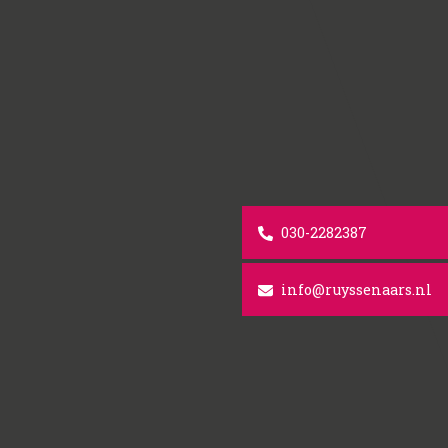
030-2282387
info@ruyssenaars.nl