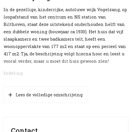
In de gezellige, kinderrijke, autoluwe wijk Vogelzang, op
loopafstand van het centrum en NS station van
Bilthoven, staat deze uitstekend onderhouden helft van
een dubbele woning (bouwjaar ca 1930). Het huis dat vijf
slaapkamers en twee badkamers telt, heeft een
woonoppervlakte van 177 m2 en staat op een perceel van
417 m2. Tja, de beschrijving volgt hierna hoor en leest u
vooral verder, maar u moet dit huis gewoon zíen!
Indeling
Entree, ruime hal met trappartij, twee garderoberuimten
en toegang tot de royale woonkamer die aan de voorzijde
Lees de volledige omschrijving
van het huis is gelegen (en voorzien is van een
houtkachel). De ruime woonkeuken is aan de achterzijde
van huis gelegen en is voorzien van diverse luxe (Bosch)
inbouwapparatuur. Vanuit de woonkeuken is het terras te
bereiken, dat op het oosten is gelegen. Tevens is vanuit
Contact