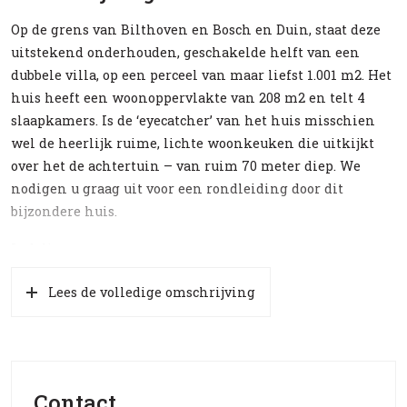
Op de grens van Bilthoven en Bosch en Duin, staat deze
uitstekend onderhouden, geschakelde helft van een
dubbele villa, op een perceel van maar liefst 1.001 m2. Het
huis heeft een woonoppervlakte van 208 m2 en telt 4
slaapkamers. Is de ‘eyecatcher’ van het huis misschien
wel de heerlijk ruime, lichte woonkeuken die uitkijkt
over het de achtertuin – van ruim 70 meter diep. We
nodigen u graag uit voor een rondleiding door dit
bijzondere huis.
Indeling
Entree, hal, garderobe, toiletruimte. Ruime L-vormige
Lees de volledige omschrijving
woonkamer, voorzien van gashaard en toegang tot (aan
de voorzijde van het huis gelegen) balkon. De woonkamer
staat in een open verbinding met de zeer royale
woonkeuken die is voorzien van een grotendeels glazen
dak, evenzo een pui die over de gehele breedte van de
Contact