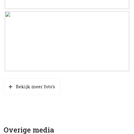
Soort parkeergelegenheid
Op eigen terrein, openbaar
parkeren
Bekijk meer foto's
Overige media