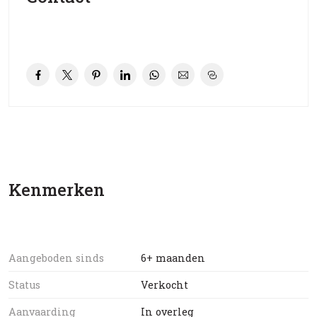
Direct naast het woonhuis, evenzo achter in de tuin,
staan diverse stenen c.q. houten schuren. De grootste
schuur meet zo’n 35 m2 en beschikt over een tweetal
dubbele deuren.
Het centrum van Soest ligt op een kleine 10 minuten
fietsen met winkels, restaurants en NS-station. Aan de
overzijde van aangrenzende Biltseweg liggen de
uitgestrekte wandelbossen van Pijnenburg.
Kenmerken
Ouderdoms-, niet-zelfbewonings- en asbestclausule van
toepassing. Bouwkundig rapport beschikbaar.
Aanvaarding: per direct.
Aangeboden sinds
6+ maanden
Status
Verkocht
Aanvaarding
In overleg