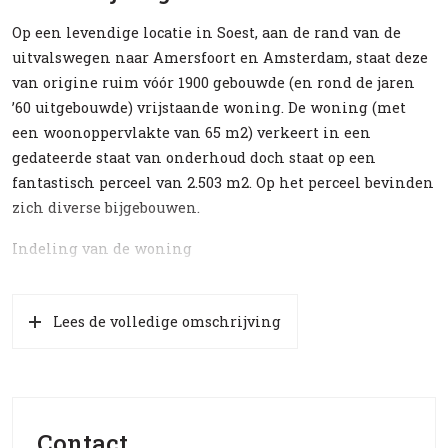
Op een levendige locatie in Soest, aan de rand van de
uitvalswegen naar Amersfoort en Amsterdam, staat deze
van origine ruim vóór 1900 gebouwde (en rond de jaren
’60 uitgebouwde) vrijstaande woning. De woning (met
een woonoppervlakte van 65 m2) verkeert in een
gedateerde staat van onderhoud doch staat op een
fantastisch perceel van 2.503 m2. Op het perceel bevinden
zich diverse bijgebouwen.
Indeling van de woning
Entree, halletje met toegang tot badkamer (v.v. douche en
toilet), woonkamer en eenvoudige keuken. Woonkamer
Lees de volledige omschrijving
met aansluitend twee slaapkamers en ‘serrekamer’. Een
tussenhalletje geeft toegang tot een kelder en via een
steektrap naar de 1e etage alwaar een slaapkamer is. De
woning wordt verwarmd middels een moederhaard en
Contact
een aantal gaskachels in de verschillende ruimten.