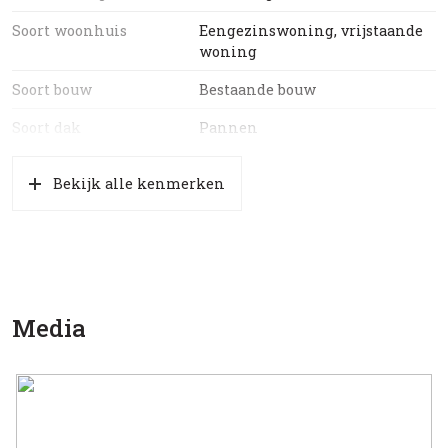
Soort woonhuis
Eengezinswoning, vrijstaande
woning
Soort bouw
Bestaande bouw
Soort dak
Pannen
Ligging
Aan drukke weg, in bosrijke
Bekijk alle kenmerken
omgeving, vrij uitzicht
Oppervlakten en inhoud
Wonen
65 m²
Media
Overige inpandige ruimte
14 m²
Externe bergruimte
67 m²
Perceel
2.502 m²
Inhoud
294 m³