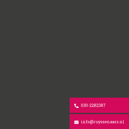
030-2282387
info@ruyssenaars.nl