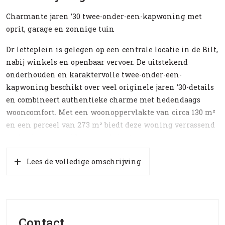
Charmante jaren ’30 twee-onder-een-kapwoning met
oprit, garage en zonnige tuin
Dr letteplein is gelegen op een centrale locatie in de Bilt,
nabij winkels en openbaar vervoer. De uitstekend
onderhouden en karaktervolle twee-onder-een-
kapwoning beschikt over veel originele jaren ’30-details
en combineert authentieke charme met hedendaags
wooncomfort. Met een woonoppervlakte van circa 130 m²
en een perceel van 273 m² biedt deze woning verrassend
veel ruimte, zowel binnen als buiten.
Indeling
Lees de volledige omschrijving
Begane grond
Via de entree komt u in de hal met authentieke granito
vloer en glas-in-lood. Vanuit de hal zijn de originele
deuren bereikbaar naar de kelder-/trapkast, het moderne
Contact