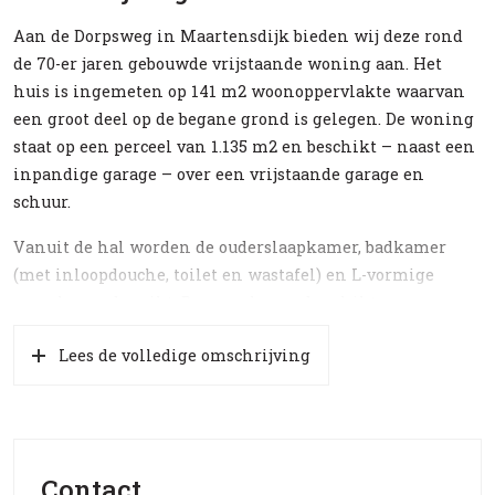
Aan de Dorpsweg in Maartensdijk bieden wij deze rond
de 70-er jaren gebouwde vrijstaande woning aan. Het
huis is ingemeten op 141 m2 woonoppervlakte waarvan
een groot deel op de begane grond is gelegen. De woning
staat op een perceel van 1.135 m2 en beschikt – naast een
inpandige garage – over een vrijstaande garage en
schuur.
Vanuit de hal worden de ouderslaapkamer, badkamer
(met inloopdouche, toilet en wastafel) en L-vormige
woonkamer bereikt. De woonkamer beschikt over een op
hout gestookte haard en staat in een open verbinding
Lees de volledige omschrijving
met de keuken die onder meer is voorzien van een 4-pits
gasgestookt fornuis (met oven), vaatwasser en
magnetron. Direct aan de keuken grenst de bijkeuken
alwaar het gastentoilet zich bevindt. Vanuit de
bijkeuken is het terras c.q. achtertuin te bereiken evenals
Contact