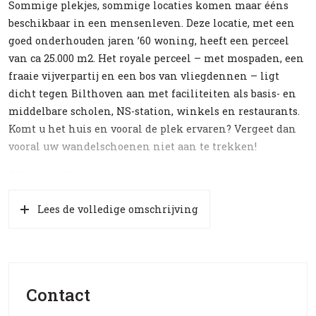
Sommige plekjes, sommige locaties komen maar ééns
beschikbaar in een mensenleven. Deze locatie, met een
goed onderhouden jaren ’60 woning, heeft een perceel
van ca 25.000 m2. Het royale perceel – met mospaden, een
fraaie vijverpartij en een bos van vliegdennen – ligt
dicht tegen Bilthoven aan met faciliteiten als basis- en
middelbare scholen, NS-station, winkels en restaurants.
Komt u het huis en vooral de plek ervaren? Vergeet dan
vooral uw wandelschoenen niet aan te trekken!
Biltseweg 41
Entree, hal, toilet, trapopgang naar de 1e verdieping.
Lees de volledige omschrijving
Vanuit de hal wordt de brede en bovenal lichte
woonkamer bereikt: nagenoeg de hele achterzijde van de
woonkamer bestaat uit één grote glazen pui die middels
shuifelementen de fenomenale achtertuin “naar binnen
haalt”. De woonkamer is in ca (jaartal) uitgebouwd met
Contact
een ruime werk-/hobbykamer van ca 4,7m bij 10 m. Direct