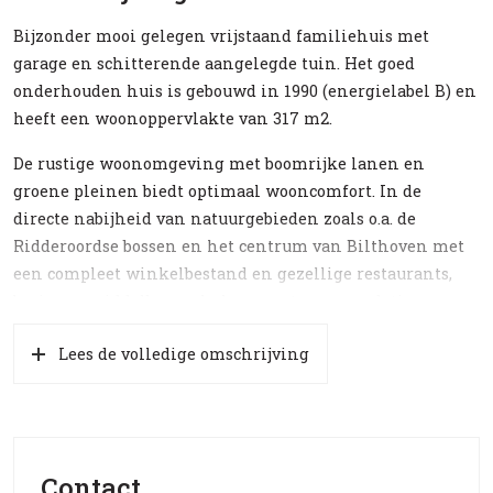
Bijzonder mooi gelegen vrijstaand familiehuis met
garage en schitterende aangelegde tuin. Het goed
onderhouden huis is gebouwd in 1990 (energielabel B) en
heeft een woonoppervlakte van 317 m2.
De rustige woonomgeving met boomrijke lanen en
groene pleinen biedt optimaal wooncomfort. In de
directe nabijheid van natuurgebieden zoals o.a. de
Ridderoordse bossen en het centrum van Bilthoven met
een compleet winkelbestand en gezellige restaurants,
basis- en middelbare scholen, sportaccommodaties en
twee NS-stations (Bilthoven en Den Dolder) met directe
Lees de volledige omschrijving
verbindingen naar Utrecht CS en Hilversum.
Uitstekende bereikbaarheid per auto via uitvalswegen
zoals de N-weg naar de A-27. Universiteitscentrum De
Uithof met het UMC is op fietsafstand. Kortom alle
ingrediënten voor buiten wonen in t groen met alle
Contact