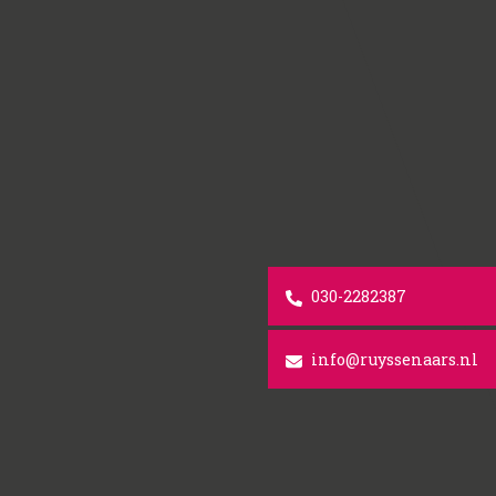
030-2282387
info@ruyssenaars.nl