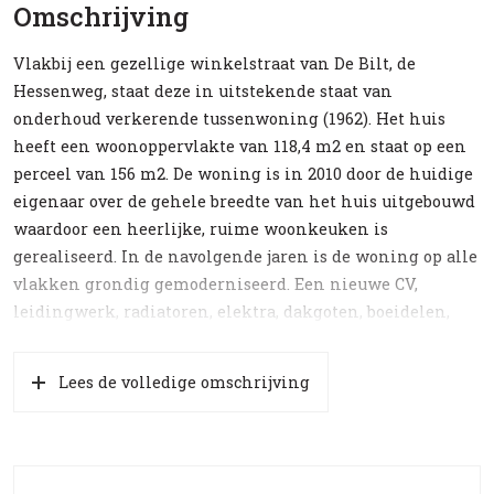
Omschrijving
Vlakbij een gezellige winkelstraat van De Bilt, de
Hessenweg, staat deze in uitstekende staat van
onderhoud verkerende tussenwoning (1962). Het huis
heeft een woonoppervlakte van 118,4 m2 en staat op een
perceel van 156 m2. De woning is in 2010 door de huidige
eigenaar over de gehele breedte van het huis uitgebouwd
waardoor een heerlijke, ruime woonkeuken is
gerealiseerd. In de navolgende jaren is de woning op alle
vlakken grondig gemoderniseerd. Een nieuwe CV,
leidingwerk, radiatoren, elektra, dakgoten, boeidelen,
voor + achtergevel (incl. isolatie), badkamer, toiletten,
gestucte plafonds met sierplinten en wanden, etc.
Lees de volledige omschrijving
Indeling
Entree, hal met bergkast, garderobe- en toiletruimte.
Royale woonkeuken (ca 6 bij 5,50 m) die beschikt over